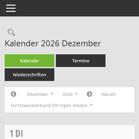
Toggle navigation
Rechercheauswahl
Kalender 2026 Dezember
Kalender
Termine
Niederschriften
Dezember
2026
Aktuell
Forstzweckverband Ettringen-Rieden
1
DI