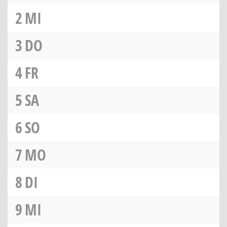
2
MI
3
DO
4
FR
5
SA
6
SO
7
MO
8
DI
9
MI