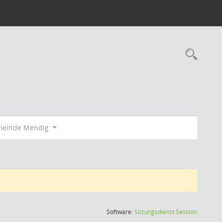
Rec
meinde Mendig
(Wird in
Software:
Sitzungsdienst
Session