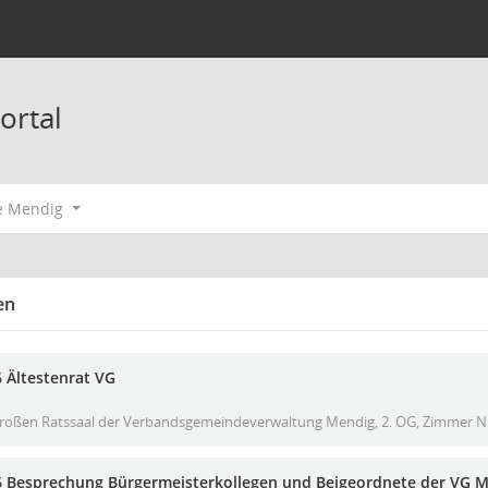
ortal
e Mendig
en
 Ältestenrat VG
roßen Ratssaal der Verbandsgemeindeverwaltung Mendig, 2. OG, Zimmer Nr.
6 Besprechung Bürgermeisterkollegen und Beigeordnete der VG 