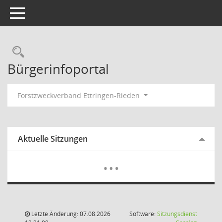
Toggle navigation
Rechercheauswahl
Bürgerinfoportal
Forstzweckverband Ettringen-Rieden
Aktuelle Sitzungen
Mehr Dat
…
Letzte Änderung: 07.08.2026
Software:
Sitzungsdienst