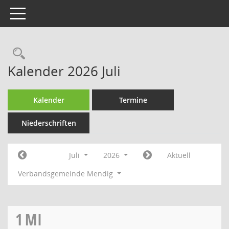
Toggle navigation
Rechercheauswahl
Kalender 2026 Juli
Kalender
Termine
Niederschriften
Juli
2026
Aktuell
Verbandsgemeinde Mendig
1
MI