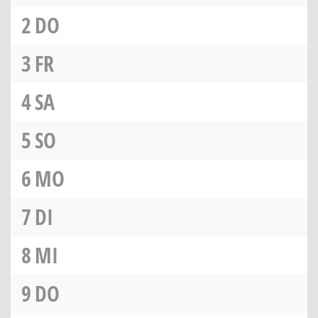
2
DO
3
FR
4
SA
5
SO
6
MO
7
DI
8
MI
9
DO