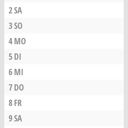
2
SA
3
SO
4
MO
5
DI
6
MI
7
DO
8
FR
9
SA