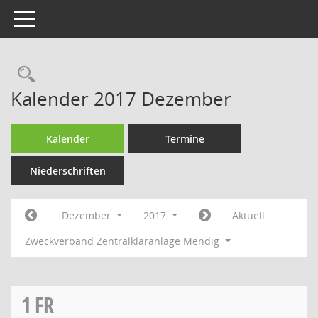
Toggle navigation
Rechercheauswahl
Kalender 2017 Dezember
Kalender
Termine
Niederschriften
Dezember
2017
Aktuell
Zweckverband Zentralkläranlage Mendig
1
FR