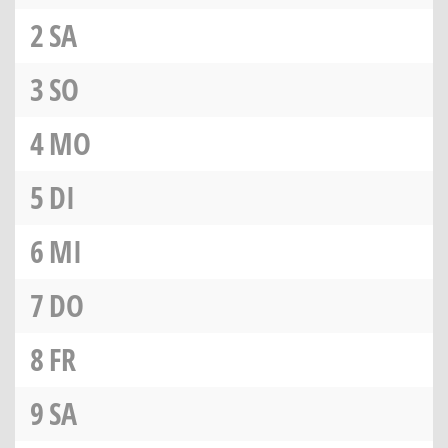
2
SA
3
SO
4
MO
5
DI
6
MI
7
DO
8
FR
9
SA