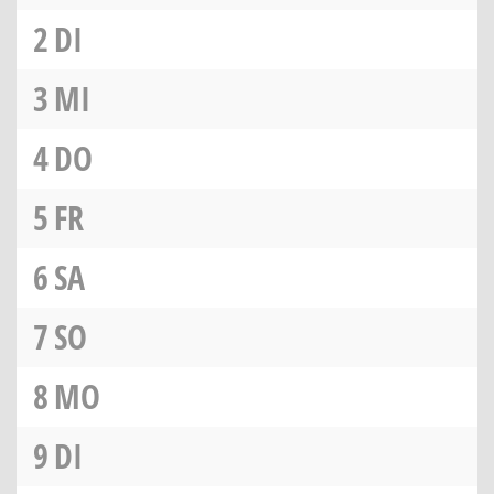
2
DI
3
MI
4
DO
5
FR
6
SA
7
SO
8
MO
9
DI