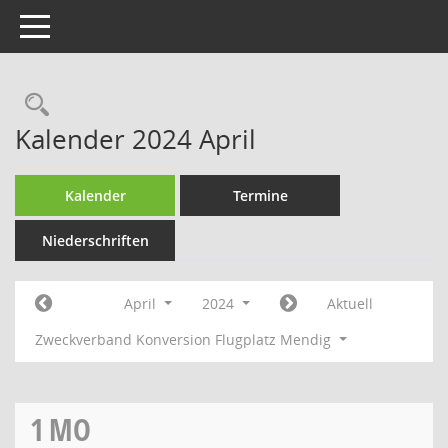
Toggle navigation
Rechercheauswahl
Kalender 2024 April
Kalender
Termine
Niederschriften
April
2024
Aktuell
Zweckverband Konversion Flugplatz Mendig
1
MO