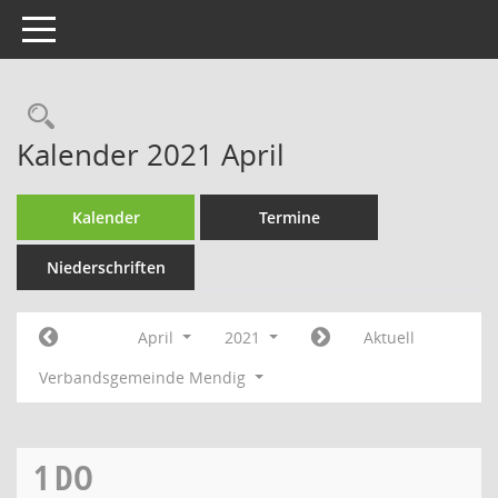
Toggle navigation
Rechercheauswahl
Kalender 2021 April
Kalender
Termine
Niederschriften
April
2021
Aktuell
Verbandsgemeinde Mendig
1
DO