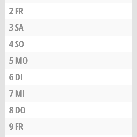
2
FR
3
SA
4
SO
5
MO
6
DI
7
MI
8
DO
9
FR