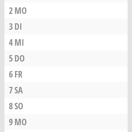
2
MO
3
DI
4
MI
5
DO
6
FR
7
SA
8
SO
9
MO