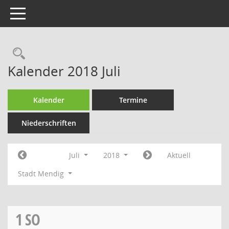
Toggle navigation
Rechercheauswahl
Kalender 2018 Juli
Kalender
Termine
Niederschriften
Juli
2018
Aktuell
Stadt Mendig
1
SO