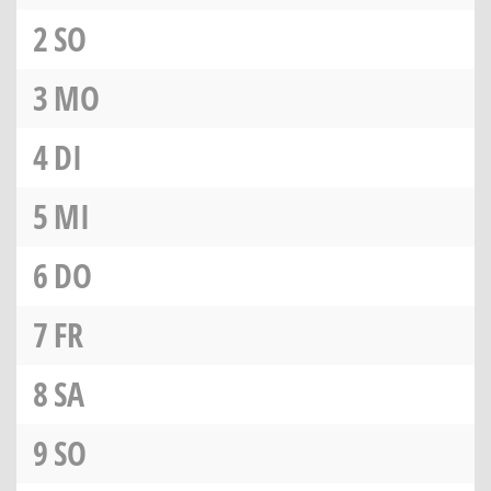
2
SO
3
MO
4
DI
5
MI
6
DO
7
FR
8
SA
9
SO