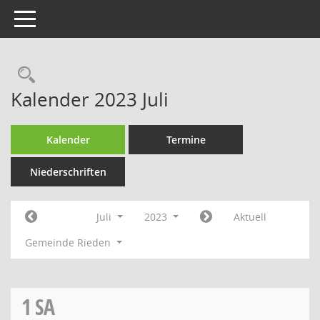
Toggle navigation
Rechercheauswahl
Kalender 2023 Juli
Kalender
Termine
Niederschriften
Juli
2023
Aktuell
Gemeinde Rieden
1
SA