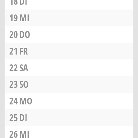
18
DI
19
MI
20
DO
21
FR
22
SA
23
SO
24
MO
25
DI
26
MI