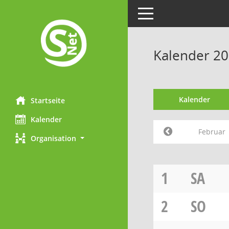
Toggle navigation
Kalender 20
Kalender
Startseite
Kalender
Februar
Organisation
1
SA
2
SO