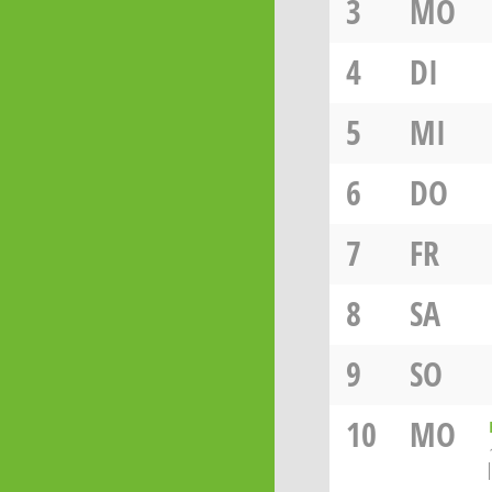
3
MO
4
DI
5
MI
6
DO
7
FR
8
SA
9
SO
10
MO