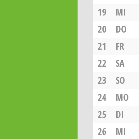
19
MI
20
DO
21
FR
22
SA
23
SO
24
MO
25
DI
26
MI