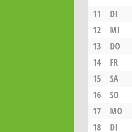
11
DI
12
MI
13
DO
14
FR
15
SA
16
SO
17
MO
18
DI