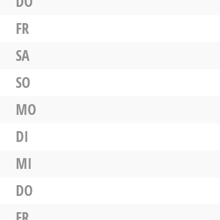
DO
FR
SA
SO
MO
DI
MI
DO
FR