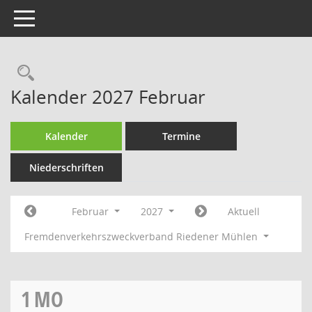
Toggle navigation
Rechercheauswahl
Kalender 2027 Februar
Kalender
Termine
Niederschriften
Februar
2027
Aktuell
Fremdenverkehrszweckverband Riedener Mühlen
1
MO