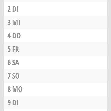
2
DI
3
MI
4
DO
5
FR
6
SA
7
SO
8
MO
9
DI