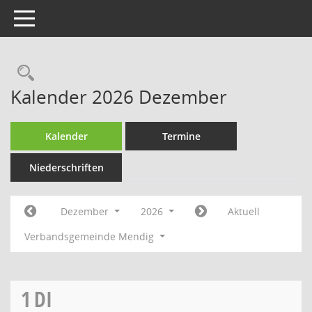
Toggle navigation
Rechercheauswahl
Kalender 2026 Dezember
Kalender
Termine
Niederschriften
Dezember
2026
Aktuell
Verbandsgemeinde Mendig
1
DI