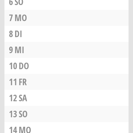
6
SO
7
MO
8
DI
9
MI
10
DO
11
FR
12
SA
13
SO
14
MO