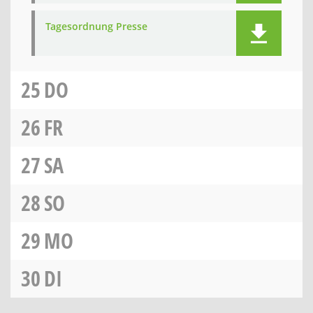
Tagesordnung Presse
25
DO
26
FR
27
SA
28
SO
29
MO
30
DI