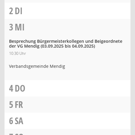
2
DI
3
MI
Besprechung Bürgermeisterkollegen und Beigeordnete
der VG Mendig
(03.09.2025 bis 04.09.2025)
10:30 Uhr
Verbandsgemeinde Mendig
4
DO
5
FR
6
SA