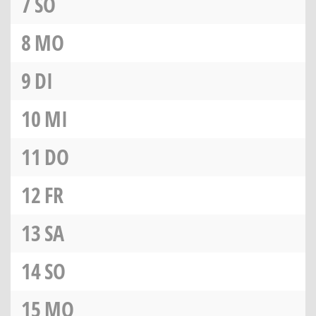
7
SO
8
MO
9
DI
10
MI
11
DO
12
FR
13
SA
14
SO
15
MO