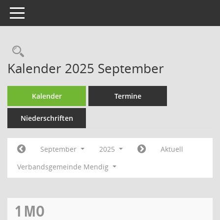
Toggle navigation
Rechercheauswahl
Kalender 2025 September
Kalender
Termine
Niederschriften
September
2025
Aktuell
Verbandsgemeinde Mendig
1
MO