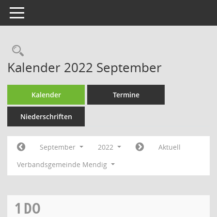
Toggle navigation
Rechercheauswahl
Kalender 2022 September
Kalender
Termine
Niederschriften
September
2022
Aktuell
Verbandsgemeinde Mendig
1
DO