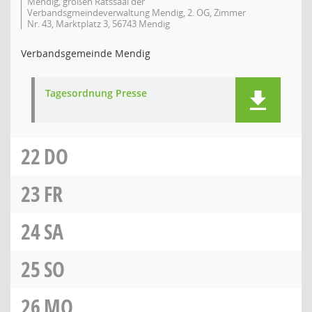
Mendig, großen Ratssaal der
Verbandsgmeindeverwaltung Mendig, 2. OG, Zimmer
Nr. 43, Marktplatz 3, 56743 Mendig
Verbandsgemeinde Mendig
Tagesordnung Presse
22
DO
23
FR
24
SA
25
SO
26
MO