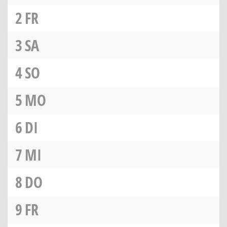
2
FR
3
SA
4
SO
5
MO
6
DI
7
MI
8
DO
9
FR