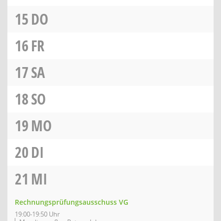
15
DO
16
FR
17
SA
18
SO
19
MO
20
DI
21
MI
Rechnungsprüfungsausschuss VG
19:00-19:50 Uhr