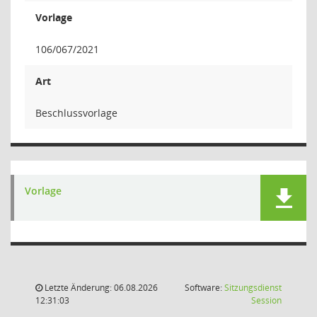
Vorlage
106/067/2021
Art
Beschlussvorlage
Vorlage
Letzte Änderung: 06.08.2026
Software:
Sitzungsdienst
(Wird in
12:31:03
Session