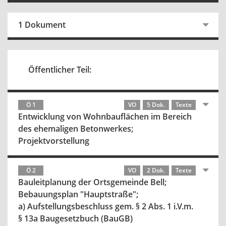
1 Dokument
Öffentlicher Teil:
Ö 1
VO
5 Dok.
Texte
Entwicklung von Wohnbauflächen im Bereich
des ehemaligen Betonwerkes;
Projektvorstellung
Ö 2
VO
2 Dok.
Texte
Bauleitplanung der Ortsgemeinde Bell;
Bebauungsplan "Hauptstraße";
a) Aufstellungsbeschluss gem. § 2 Abs. 1 i.V.m.
§ 13a Baugesetzbuch (BauGB)