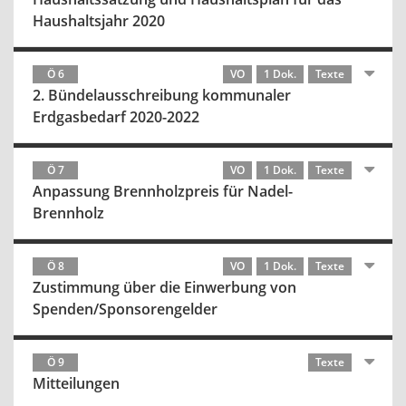
Haushaltsjahr 2020
Ö 6
VO
1 Dok.
Texte
2. Bündelausschreibung kommunaler
Erdgasbedarf 2020-2022
Ö 7
VO
1 Dok.
Texte
Anpassung Brennholzpreis für Nadel-
Brennholz
Ö 8
VO
1 Dok.
Texte
Zustimmung über die Einwerbung von
Spenden/Sponsorengelder
Ö 9
Texte
Mitteilungen