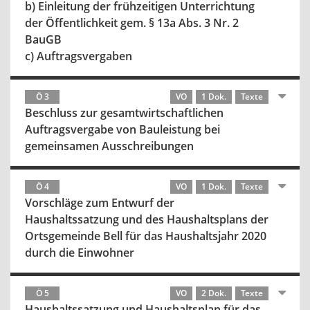
b) Einleitung der frühzeitigen Unterrichtung
der Öffentlichkeit gem. § 13a Abs. 3 Nr. 2
BauGB
c) Auftragsvergaben
Ö 3
VO
1 Dok.
Texte
Beschluss zur gesamtwirtschaftlichen
Auftragsvergabe von Bauleistung bei
gemeinsamen Ausschreibungen
Ö 4
VO
1 Dok.
Texte
Vorschläge zum Entwurf der
Haushaltssatzung und des Haushaltsplans der
Ortsgemeinde Bell für das Haushaltsjahr 2020
durch die Einwohner
Ö 5
VO
2 Dok.
Texte
Haushaltssatzung und Haushaltsplan für das