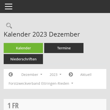
Toggle navigation
Rechercheauswahl
Kalender 2023 Dezember
Kalender
Termine
Niederschriften
Dezember
2023
Aktuell
Forstzweckverband Ettringen-Rieden
1
FR