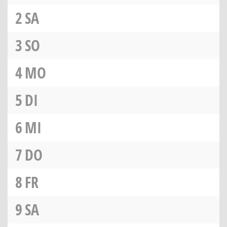
2
SA
3
SO
4
MO
5
DI
6
MI
7
DO
8
FR
9
SA