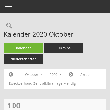
Toggle navigation
Rechercheauswahl
Kalender 2020 Oktober
Kalender
Termine
Niederschriften
Oktober
2020
Aktuell
Zweckverband Zentralkläranlage Mendig
1
DO