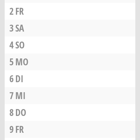
2
FR
3
SA
4
SO
5
MO
6
DI
7
MI
8
DO
9
FR