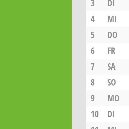
3
DI
4
MI
5
DO
6
FR
7
SA
8
SO
9
MO
10
DI