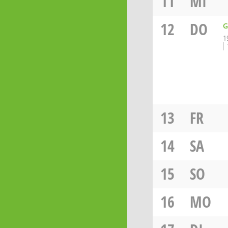
11
MI
12
DO
G
1
13
FR
14
SA
15
SO
16
MO