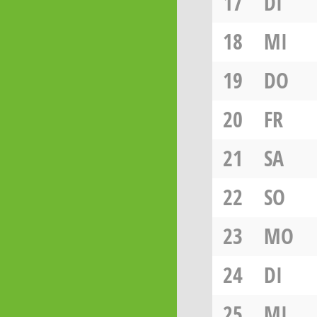
17
DI
18
MI
19
DO
20
FR
21
SA
22
SO
23
MO
24
DI
25
MI