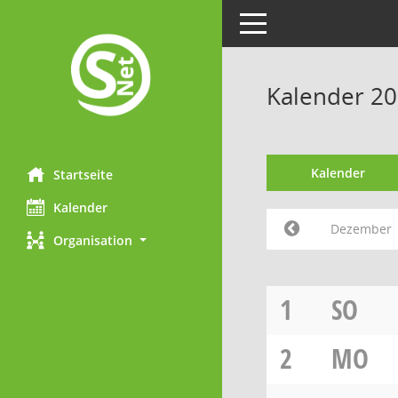
Toggle navigation
Kalender 2
Kalender
Startseite
Kalender
Dezember
Organisation
1
SO
2
MO