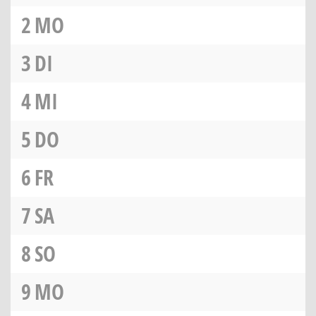
2
MO
3
DI
4
MI
5
DO
6
FR
7
SA
8
SO
9
MO