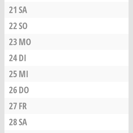
21
SA
22
SO
23
MO
24
DI
25
MI
26
DO
27
FR
28
SA