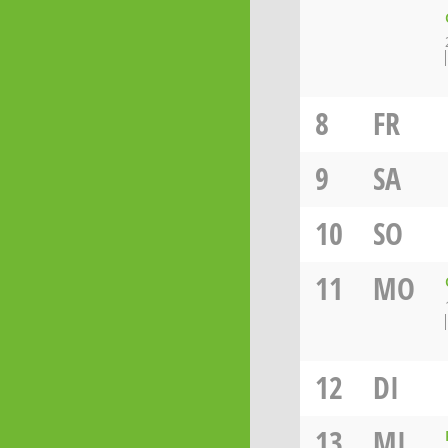
8
FR
9
SA
10
SO
11
MO
12
DI
13
MI