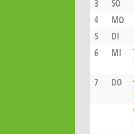
3
SO
4
MO
5
DI
6
MI
7
DO