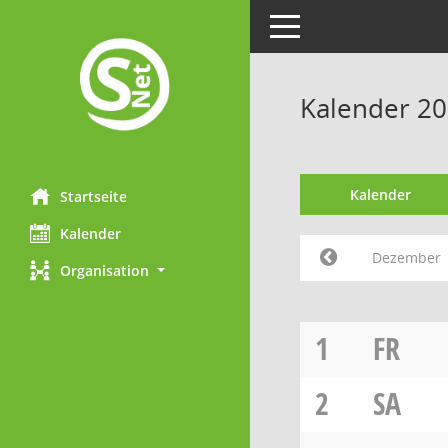
Toggle navigation
Kalender 2
Kalender
Startseite
Kalender
Dezember
Organisation
1
FR
2
SA