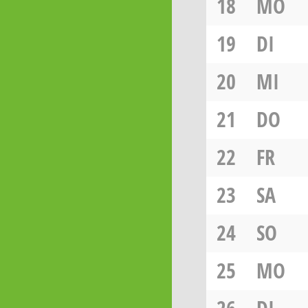
18
MO
19
DI
20
MI
21
DO
22
FR
23
SA
24
SO
25
MO