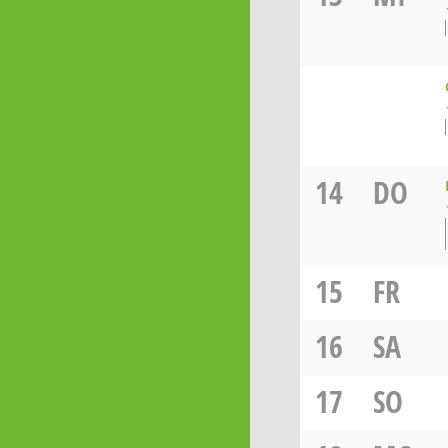
14
DO
15
FR
16
SA
17
SO