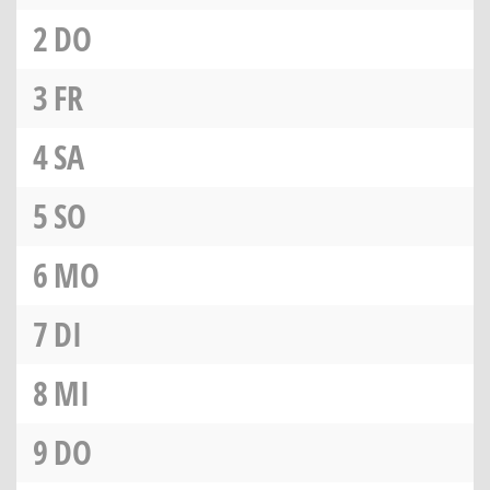
2
DO
3
FR
4
SA
5
SO
6
MO
7
DI
8
MI
9
DO