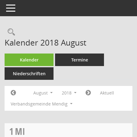
Toggle navigation
Rechercheauswahl
Kalender 2018 August
Kalender
Termine
Niederschriften
August
2018
Aktuell
Verbandsgemeinde Mendig
1
MI