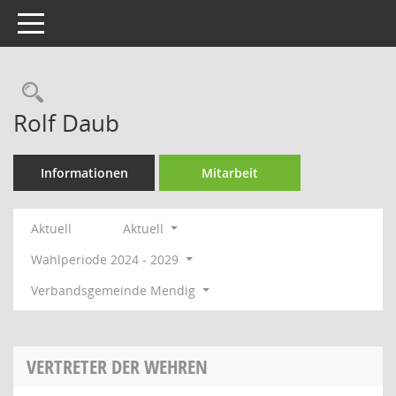
Toggle navigation
Rechercheauswahl
Rolf Daub
Informationen
Mitarbeit
Aktuell
Aktuell
Wahlperiode 2024 - 2029
Verbandsgemeinde Mendig
VERTRETER DER WEHREN