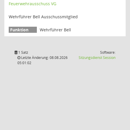
Feuerwehrausschuss VG
Wehrführer Bell Ausschussmitglied
Wehrführer Bell
1 Satz
Software:
(Wird in
Letzte Änderung: 08.08.2026
Sitzungsdienst
Session
05:01:02