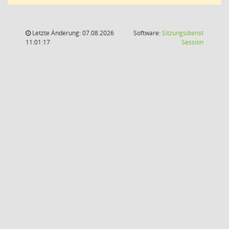
Letzte Änderung: 07.08.2026
Software:
Sitzungsdienst
(Wird in
11:01:17
Session