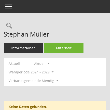
Toggle navigation
Rechercheauswahl
Stephan Müller
Informationen
Mitarbeit
Aktuell
Aktuell
Wahlperiode 2024 - 2029
Verbandsgemeinde Mendig
Keine Daten gefunden.