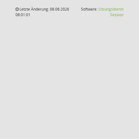
Letzte Änderung: 08.08.2026
Software:
Sitzungsdienst
(Wird in
08:01:01
Session