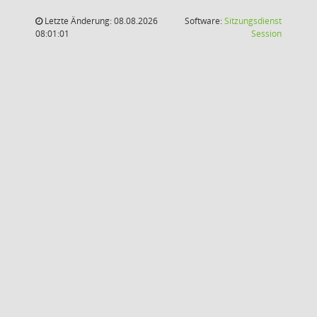
Letzte Änderung: 08.08.2026
Software:
Sitzungsdienst
(Wird in
08:01:01
Session