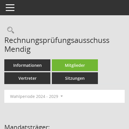
Toggle navigation
Rechercheauswahl
Rechnungsprüfungsausschuss
Mendig
Informationen
Mitglieder
Vertreter
Sitzungen
Wahlperiode 2024 - 2029
Mandatsträger: