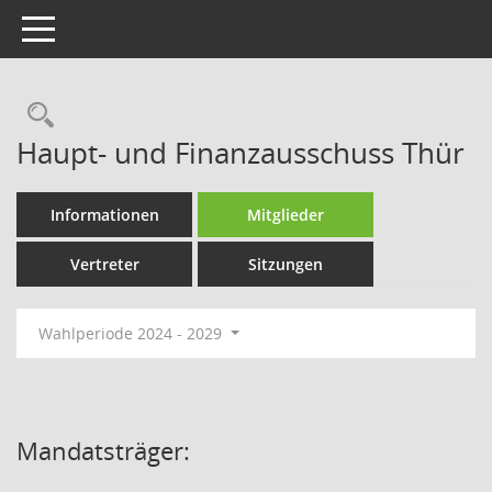
Toggle navigation
Rechercheauswahl
Haupt- und Finanzausschuss Thür
Informationen
Mitglieder
Vertreter
Sitzungen
Wahlperiode 2024 - 2029
Mandatsträger: