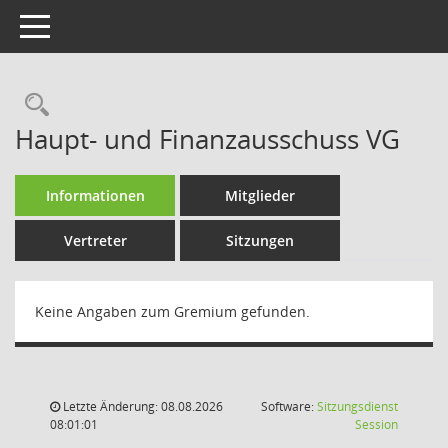
Toggle navigation
Rechercheauswahl
Haupt- und Finanzausschuss VG
Informationen
Mitglieder
Vertreter
Sitzungen
Keine Angaben zum Gremium gefunden.
Letzte Änderung: 08.08.2026
Software:
Sitzungsdienst
(Wird in
08:01:01
Session