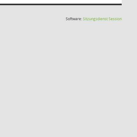
(Wird in
Software:
Sitzungsdienst
Session