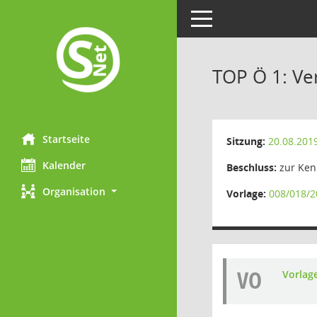
Toggle navigation
TOP Ö 1: Ve
Startseite
Sitzung:
20.08.201
Kalender
Beschluss:
zur Ken
Organisation
Vorlage:
008/018/2
VO
Vorlag