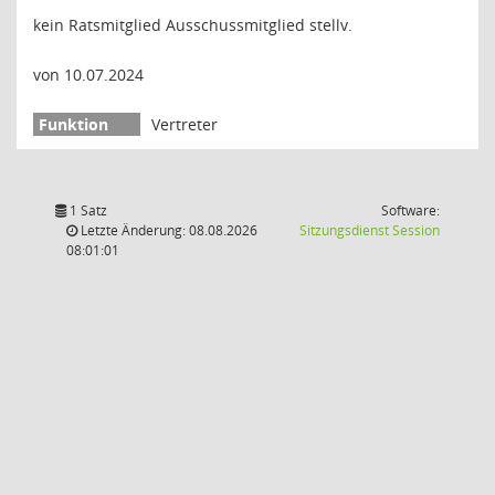
kein Ratsmitglied Ausschussmitglied stellv.
von 10.07.2024
Vertreter
1 Satz
Software:
(Wird in
Letzte Änderung: 08.08.2026
Sitzungsdienst
Session
08:01:01