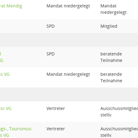
rat Mendig
Mandat niedergelegt
Mandat
niedergelegt
SPD
Mitglied
d
SPD
beratende
VG
Teilnahme
s VG
Mandat niedergelegt
beratende
Teilnahme
uss VG
Vertreter
Ausschussmitglie
stellv.
ngs-, Tourismus-
Vertreter
Ausschussmitglie
s VG
stellv.