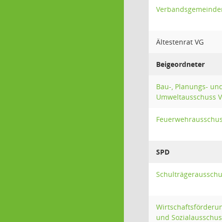
Verbandsgemeinde
Ältestenrat VG
Beigeordneter
Bau-, Planungs- un
Umweltausschuss 
Feuerwehrausschus
SPD
Schulträgeraussch
Wirtschaftsförderu
und Sozialausschus