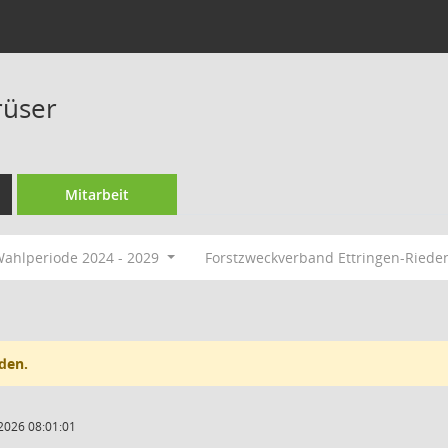
rüser
Mitarbeit
ahlperiode 2024 - 2029
Forstzweckverband Ettringen-Ried
den.
2026 08:01:01