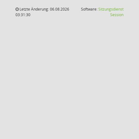
Letzte Änderung: 06.08.2026
Software:
Sitzungsdienst
(Wird in
03:31:30
Session