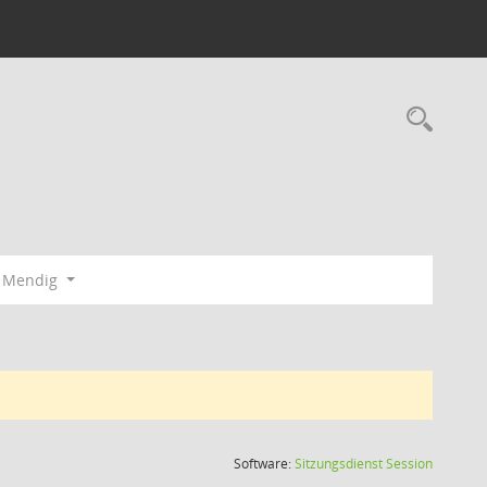
Rec
z Mendig
(Wird in
Software:
Sitzungsdienst
Session