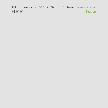
Letzte Änderung: 08.08.2026
Software:
Sitzungsdienst
(Wird in
08:01:01
Session