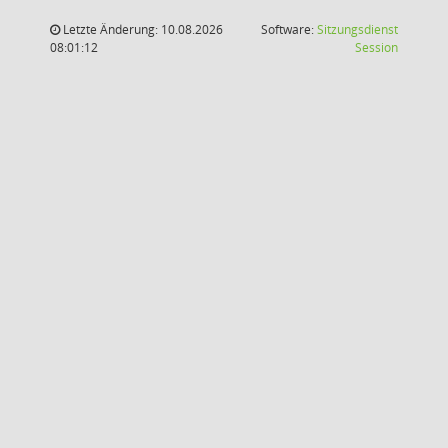
Letzte Änderung: 10.08.2026
Software:
Sitzungsdienst
(Wird in
08:01:12
Session