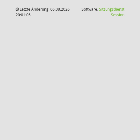
Letzte Änderung: 06.08.2026
Software:
Sitzungsdienst
(Wird in
20:01:06
Session