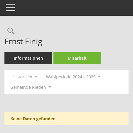
Toggle navigation
Rechercheauswahl
Ernst Einig
Informationen
Mitarbeit
Historisch
Wahlperiode 2024 - 2029
Gemeinde Rieden
Keine Daten gefunden.