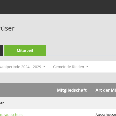
rüser
Mitarbeit
ahlperiode 2024 - 2029
Gemeinde Rieden
Mitgliedschaft
Art der Mi
er
lturausschuss
Ausschussmi