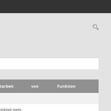
Rec
tarbeit
von
Funktion
tglied stellv.