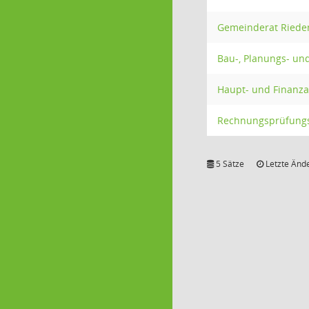
Gemeinderat Riede
Bau-, Planungs- u
Haupt- und Finanz
Rechnungsprüfungs
5 Sätze
Letzte Ände