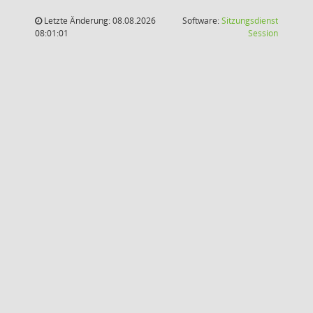
Letzte Änderung: 08.08.2026
Software:
Sitzungsdienst
(Wird in
08:01:01
Session