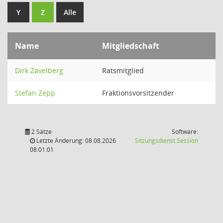
Y
Z
Alle
Name
Mitgliedschaft
Dirk Zavelberg
Ratsmitglied
Stefan Zepp
Fraktionsvorsitzender
2 Sätze
Software:
(Wird in
Letzte Änderung: 08.08.2026
Sitzungsdienst
Session
08:01:01