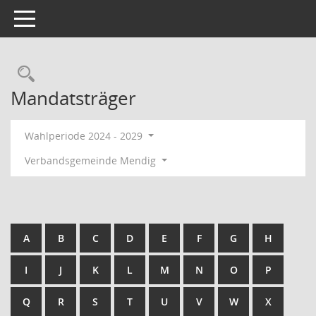
Toggle navigation
Rechercheauswahl
Mandatsträger
Wahlperiode 2024 - 2029
Verbandsgemeinde Mendig
A
B
C
D
E
F
G
H
I
J
K
L
M
N
O
P
Q
R
S
T
U
V
W
X