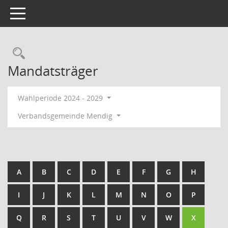
Toggle navigation
Rechercheauswahl
Mandatsträger
Wahlperiode 2024 - 2029
Verbandsgemeinde Mendig
A
B
C
D
E
F
G
H
I
J
K
L
M
N
O
P
Q
R
S
T
U
V
W
X