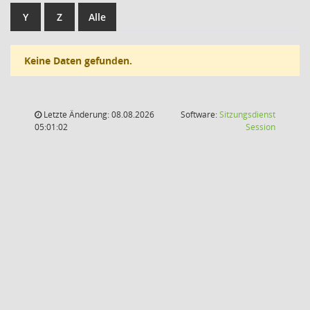
Y
Z
Alle
Keine Daten gefunden.
Letzte Änderung: 08.08.2026
Software:
Sitzungsdienst
(Wird in
05:01:02
Session