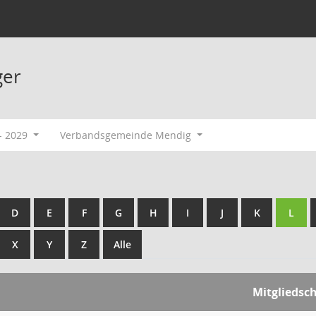
ger
- 2029
Verbandsgemeinde Mendig
D
E
F
G
H
I
J
K
L
X
Y
Z
Alle
Mitgliedsc