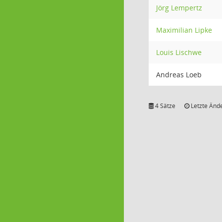
Jörg Lempertz
Maximilian Lipke
Louis Lischwe
Andreas Loeb
4 Sätze
Letzte Ände