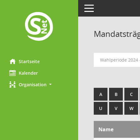
Toggle navigation
Mandatsträ
Wahlperiode 2024 
Startseite
Kalender
Organisation
A
B
C
U
V
W
Name