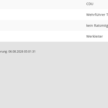
CDU
Wehrführer 
kein Ratsmitg
Werkleiter
rung: 06.08.2026 05:01:31