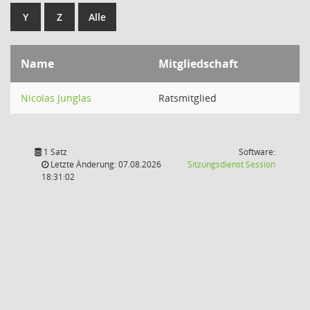
Y
Z
Alle
Name
Mitgliedschaft
Nicolas Junglas
Ratsmitglied
1 Satz
Software:
(Wird in
Letzte Änderung: 07.08.2026
Sitzungsdienst
Session
18:31:02