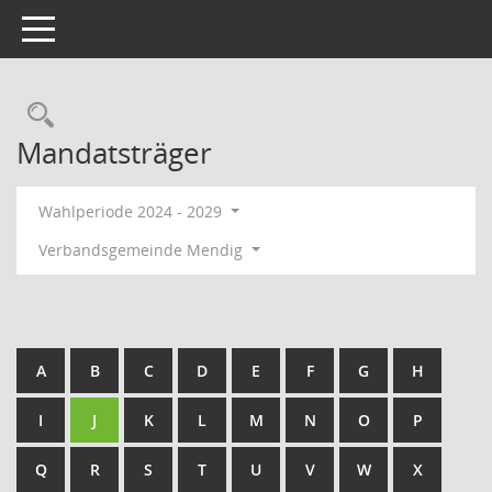
Toggle navigation
Rechercheauswahl
Mandatsträger
Wahlperiode 2024 - 2029
Verbandsgemeinde Mendig
A
B
C
D
E
F
G
H
I
J
K
L
M
N
O
P
Q
R
S
T
U
V
W
X