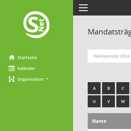
Toggle navigation
Mandatsträ
Wahlperiode 2024 
Startseite
Kalender
Organisation
A
B
C
U
V
W
Name