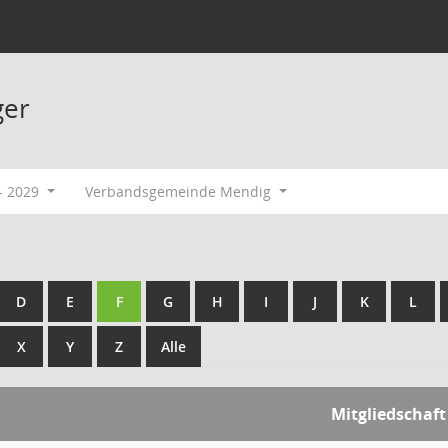
ger
- 2029
Verbandsgemeinde Mendig
D
E
F
G
H
I
J
K
L
X
Y
Z
Alle
Mitgliedschaft