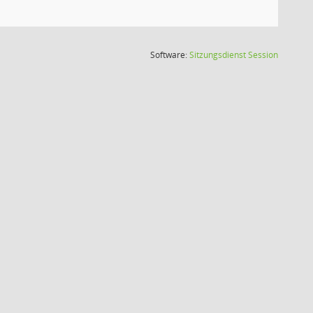
(Wird in
Software:
Sitzungsdienst
Session