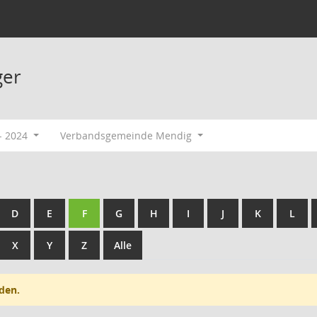
ger
- 2024
Verbandsgemeinde Mendig
D
E
F
G
H
I
J
K
L
X
Y
Z
Alle
den.