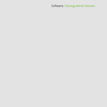
(Wird in
Software:
Sitzungsdienst
Session