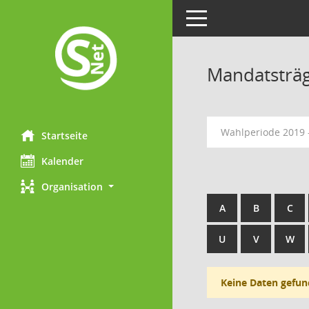
Toggle navigation
Mandatsträ
Wahlperiode 2019 
Startseite
Kalender
Organisation
A
B
C
U
V
W
Keine Daten gefun