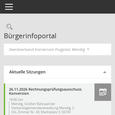
Toggle navigation
Rechercheauswahl
Bürgerinfoportal
Zweckverband Konversion Flugplatz Mendig
Aktuelle Sitzungen
26.11.2026 Rechnungsprüfungsausschuss
Konversion
18:00 Uhr
Mendig, Großen Ratssaal der
Verbandsgemeindeverwaltung Mendig, 2.
OG, Zimmer Nr. 43, Marktplatz 3, 56743